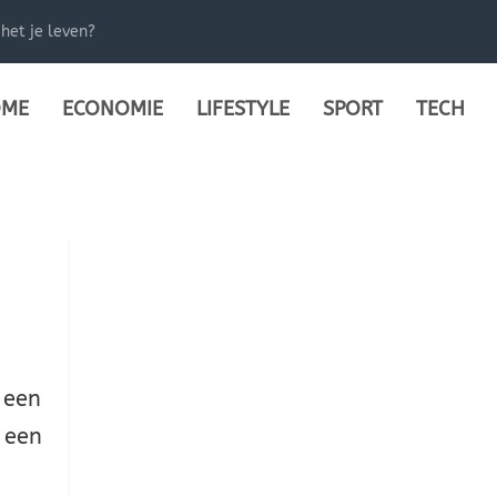
het je leven?
ME
ECONOMIE
LIFESTYLE
SPORT
TECH
s een
e een