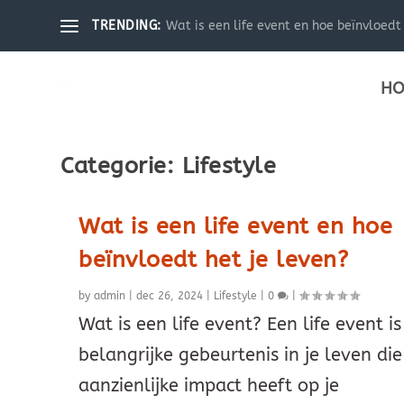
Wat is een life event en hoe beïnvloedt 
TRENDING:
HO
Categorie:
Lifestyle
Wat is een life event en hoe
beïnvloedt het je leven?
by
admin
|
dec 26, 2024
|
Lifestyle
|
0
|
Wat is een life event? Een life event i
belangrijke gebeurtenis in je leven di
aanzienlijke impact heeft op je