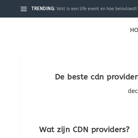
Wat is een life event en hoe beïnvloedt 
TRENDING:
HO
De beste cdn provider
dec
Wat zijn CDN providers?