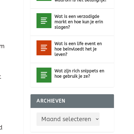
waarom is het belangrijk?
n
Wat is een verzadigde
markt en hoe kun je erin
slagen?
g
Wat is een life event en
em
hoe beïnvloedt het je
leven?
Wat zijn rich snippets en
t
hoe gebruik je ze?
ARCHIEVEN
d