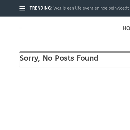
Wat is een life event en hoe beïnvloedt 
TRENDING:
HO
Sorry, No Posts Found