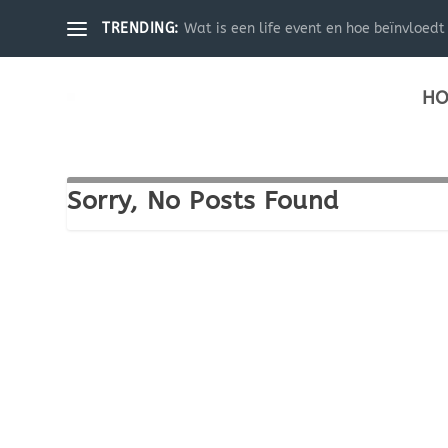
Wat is een life event en hoe beïnvloedt 
TRENDING:
HO
Sorry, No Posts Found