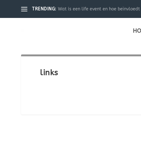
Wat is een life event en hoe beïnvloedt 
TRENDING:
HO
links