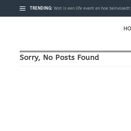
Wat is een life event en hoe beïnvloedt 
TRENDING:
HO
Sorry, No Posts Found