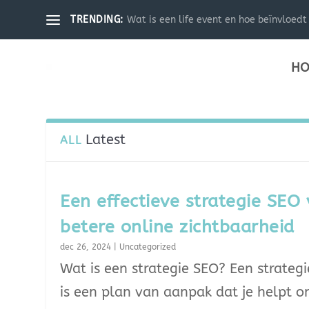
Wat is een life event en hoe beïnvloedt 
TRENDING:
HO
Latest
ALL
Een effectieve strategie SEO
betere online zichtbaarheid
dec 26, 2024
|
Uncategorized
Wat is een strategie SEO? Een strateg
is een plan van aanpak dat je helpt 