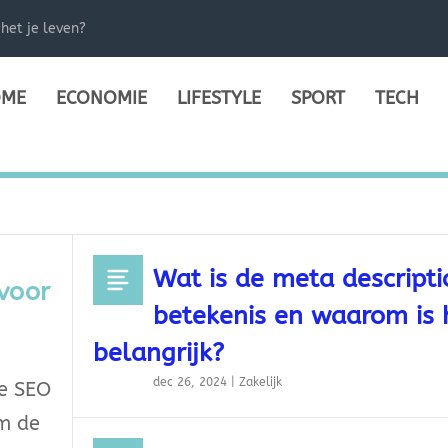
het je leven?
ME
ECONOMIE
LIFESTYLE
SPORT
TECH
Wat is de meta descripti
 voor
betekenis en waarom is 
belangrijk?
dec 26, 2024
|
Zakelijk
ie SEO
om de