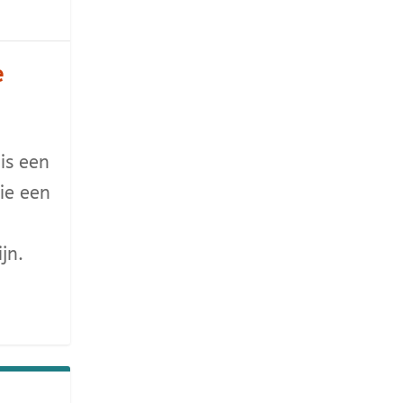
e
 is een
die een
jn.