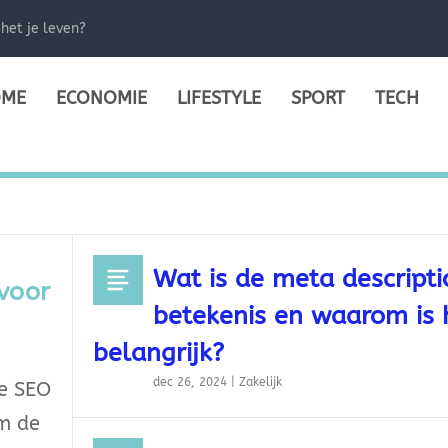
het je leven?
ME
ECONOMIE
LIFESTYLE
SPORT
TECH
Wat is de meta descripti
 voor
betekenis en waarom is 
belangrijk?
dec 26, 2024
|
Zakelijk
ie SEO
om de