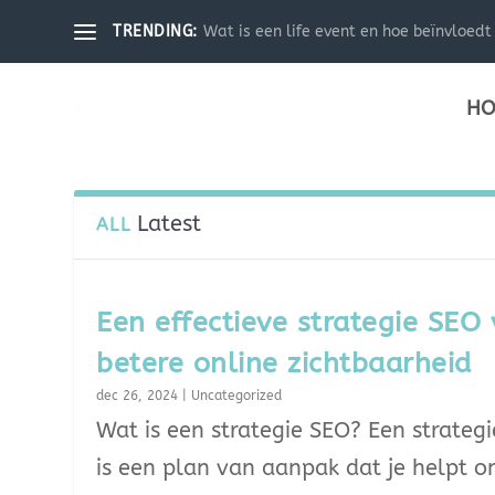
Wat is een life event en hoe beïnvloedt 
TRENDING:
HO
Latest
ALL
Een effectieve strategie SEO
betere online zichtbaarheid
dec 26, 2024
|
Uncategorized
Wat is een strategie SEO? Een strateg
is een plan van aanpak dat je helpt 