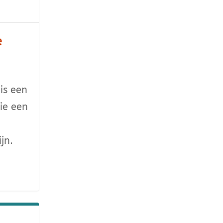
e
 is een
die een
jn.