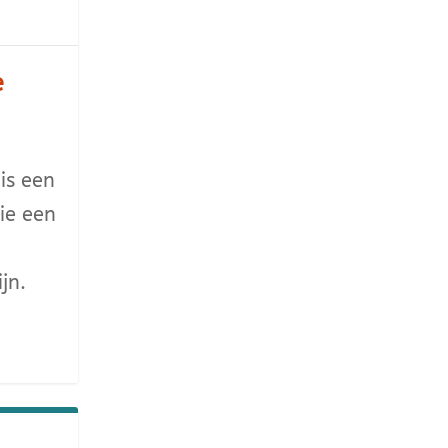
e
 is een
die een
jn.