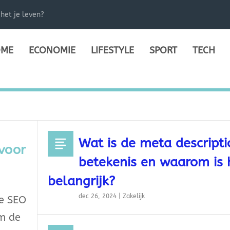
het je leven?
ME
ECONOMIE
LIFESTYLE
SPORT
TECH
Wat is de meta descripti
 voor
betekenis en waarom is 
belangrijk?
dec 26, 2024
|
Zakelijk
ie SEO
om de