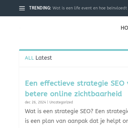
Wat is een life event en hoe beïnvloedt 
TRENDING:
HO
Latest
ALL
Een effectieve strategie SEO
betere online zichtbaarheid
dec 26, 2024
|
Uncategorized
Wat is een strategie SEO? Een strateg
is een plan van aanpak dat je helpt 